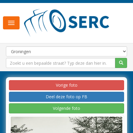
Toggle
navigation
Vorige foto
Deel deze foto op FB
Volgende foto