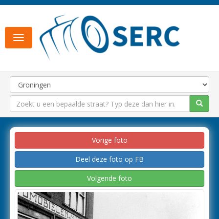
Toggle
navigation
Vorige foto
Deel deze foto op FB
Volgende foto