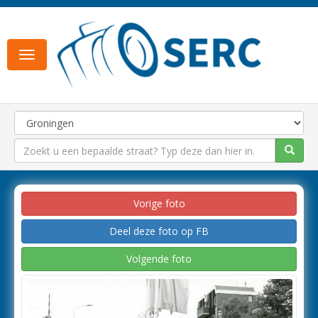
Toggle
navigation
Vorige foto
Deel deze foto op FB
Volgende foto