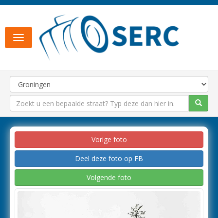
Toggle
navigation
Vorige foto
Deel deze foto op FB
Volgende foto