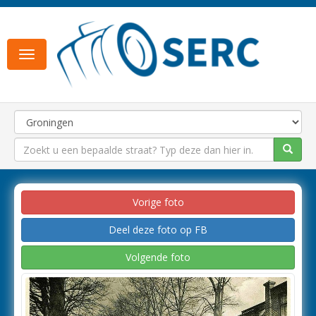
Toggle
navigation
Vorige foto
Deel deze foto op FB
Volgende foto