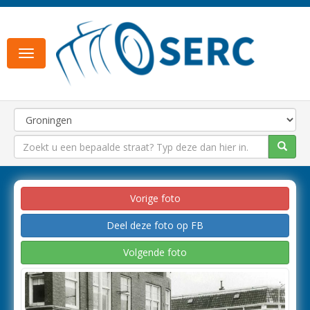
Toggle
navigation
Vorige foto
Deel deze foto op FB
Volgende foto