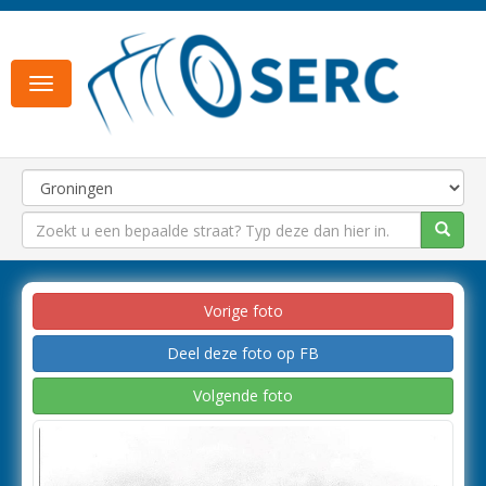
Toggle
navigation
Vorige foto
Deel deze foto op FB
Volgende foto