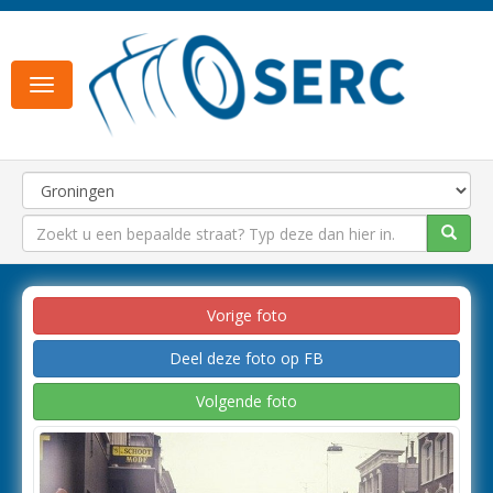
Toggle
navigation
Vorige foto
Deel deze foto op FB
Volgende foto