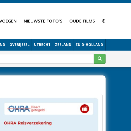
VOEGEN
NIEUWSTE FOTO'S
OUDE FILMS
©
AND
OVERIJSSEL
UTRECHT
ZEELAND
ZUID-HOLLAND