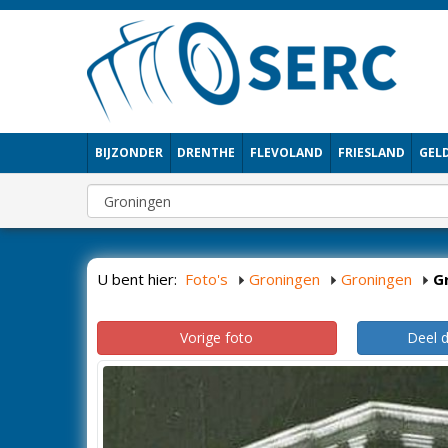
BIJZONDER
DRENTHE
FLEVOLAND
FRIESLAND
GEL
U bent hier:
Foto's
Groningen
Groningen
G
Vorige foto
Deel 