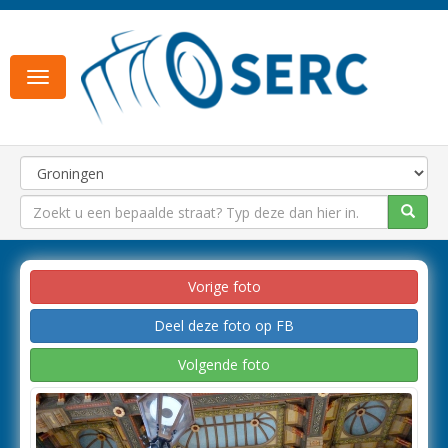
Toggle
navigation
Vorige foto
Deel deze foto op FB
Volgende foto