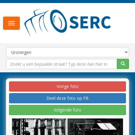
Toggle
navigation
Vorige foto
Deel deze foto op FB
Volgende foto