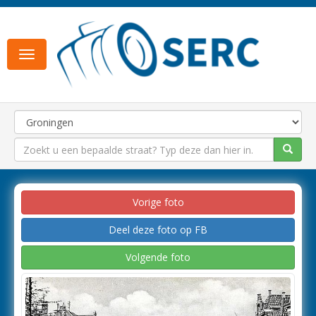
Toggle
navigation
Vorige foto
Deel deze foto op FB
Volgende foto