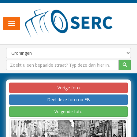
Toggle
navigation
Vorige foto
Deel deze foto op FB
Volgende foto