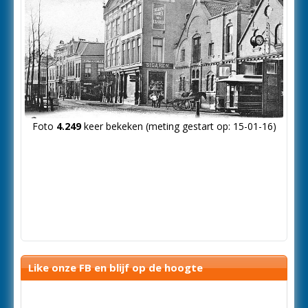
Foto
4.249
keer bekeken (meting gestart op: 15-01-16)
Like onze FB en blijf op de hoogte