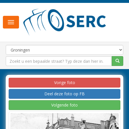
Toggle
navigation
Vorige foto
Deel deze foto op FB
Volgende foto