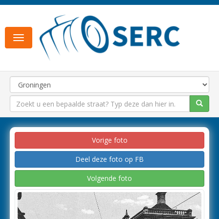
Toggle
navigation
Vorige foto
Deel deze foto op FB
Volgende foto