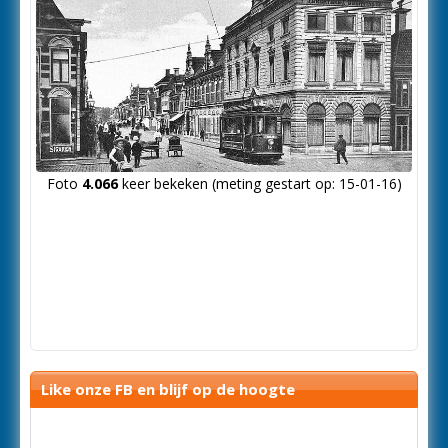
Foto
4.066
keer bekeken (meting gestart op: 15-01-16)
Like onze FB en blijf op de hoogte