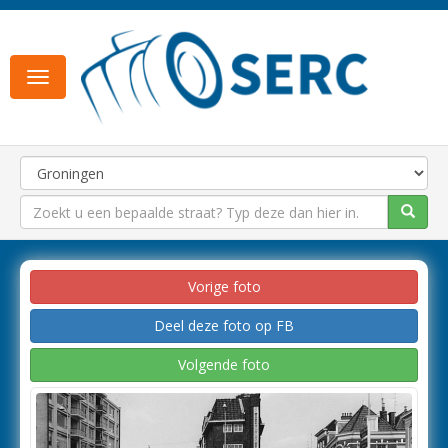
Toggle
navigation
Vorige foto
Deel deze foto op FB
Volgende foto