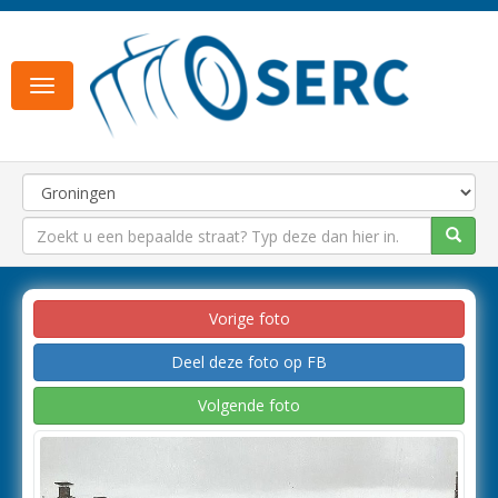
Toggle
navigation
Vorige foto
Deel deze foto op FB
Volgende foto