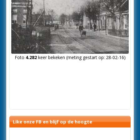
Foto
4.282
keer bekeken (meting gestart op: 28-02-16)
Like onze FB en blijf op de hoogte