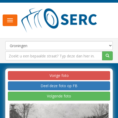
Toggle
navigation
Vorige foto
Deel deze foto op FB
Volgende foto