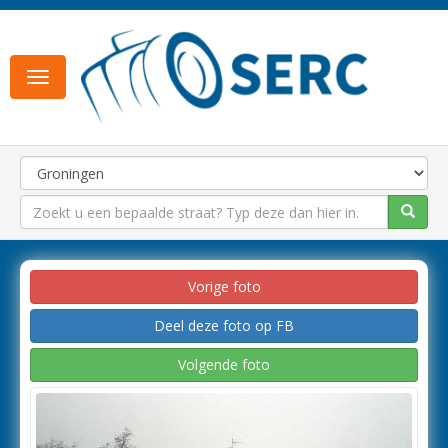
Toggle
navigation
Vorige foto
Deel deze foto op FB
Volgende foto