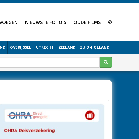
VOEGEN
NIEUWSTE FOTO'S
OUDE FILMS
©
AND
OVERIJSSEL
UTRECHT
ZEELAND
ZUID-HOLLAND