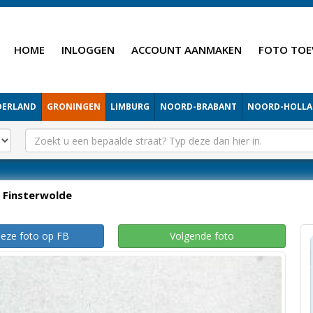
HOME
INLOGGEN
ACCOUNT AANMAKEN
FOTO TOE
DERLAND
GRONINGEN
LIMBURG
NOORD-BRABANT
NOORD-HOLL
Finsterwolde
deze foto op FB
Volgende foto