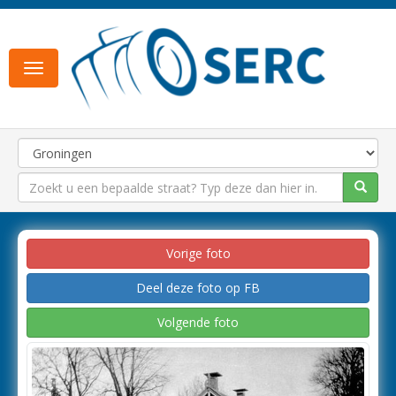
Toggle
navigation
Vorige foto
Deel deze foto op FB
Volgende foto