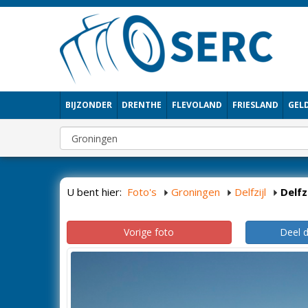
BIJZONDER
DRENTHE
FLEVOLAND
FRIESLAND
GEL
U bent hier:
Foto's
Groningen
Delfzijl
Delfzi
Vorige foto
Deel 