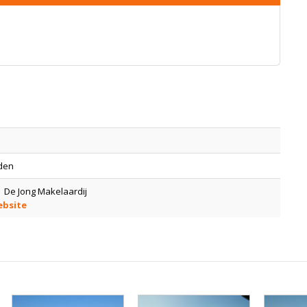
eden
 De Jong Makelaardij
ebsite