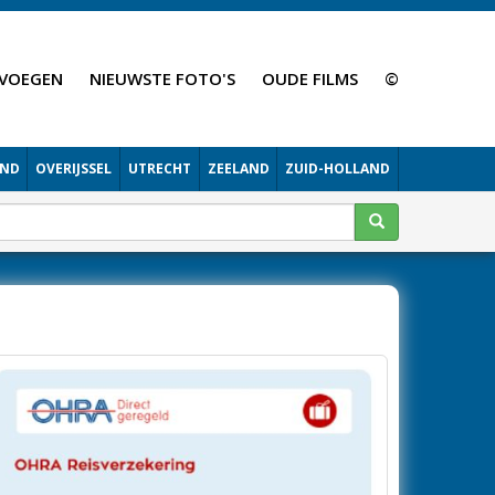
VOEGEN
NIEUWSTE FOTO'S
OUDE FILMS
©
AND
OVERIJSSEL
UTRECHT
ZEELAND
ZUID-HOLLAND