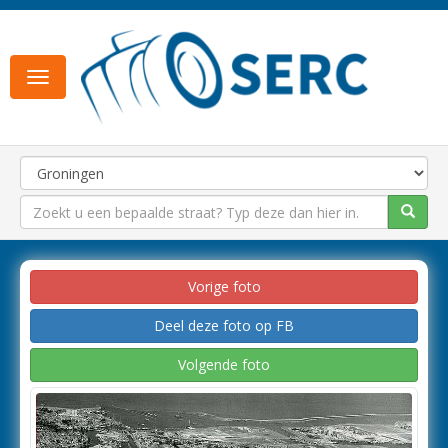
Toggle
navigation
Vorige foto
Deel deze foto op FB
Volgende foto