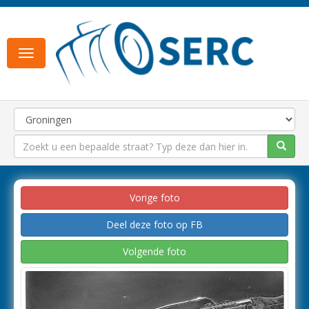
Toggle
navigation
Vorige foto
Deel deze foto op FB
Volgende foto