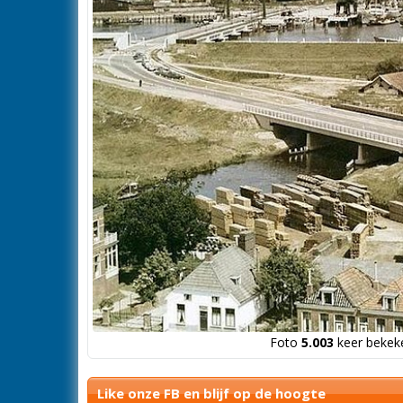
Foto
5.003
keer bekeke
Like onze FB en blijf op de hoogte