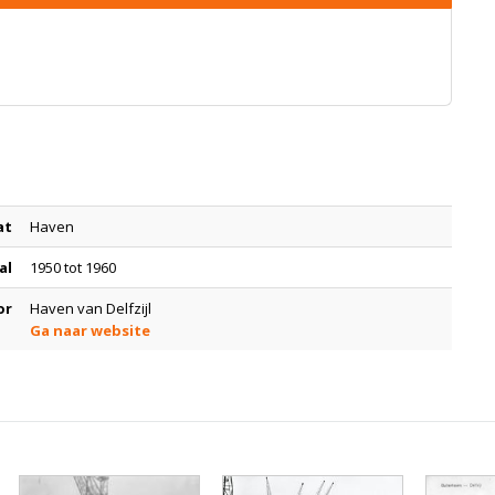
at
Haven
al
1950 tot 1960
or
Haven van Delfzijl
Ga naar website