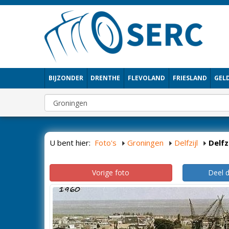
BIJZONDER
DRENTHE
FLEVOLAND
FRIESLAND
GEL
U bent hier:
Foto's
Groningen
Delfzijl
Delfzi
Vorige foto
Deel 