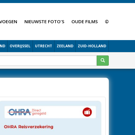
VOEGEN
NIEUWSTE FOTO'S
OUDE FILMS
©
AND
OVERIJSSEL
UTRECHT
ZEELAND
ZUID-HOLLAND