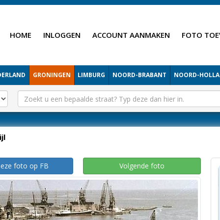
HOME
INLOGGEN
ACCOUNT AANMAKEN
FOTO TOE
DERLAND
GRONINGEN
LIMBURG
NOORD-BRABANT
NOORD-HOLL
jl
deze foto op FB
Volgende foto