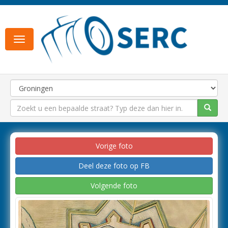
Toggle
navigation
Vorige foto
Deel deze foto op FB
Volgende foto