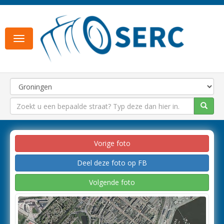
Toggle
navigation
Vorige foto
Deel deze foto op FB
Volgende foto