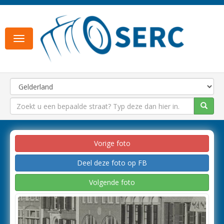
Toggle
navigation
Vorige foto
Deel deze foto op FB
Volgende foto