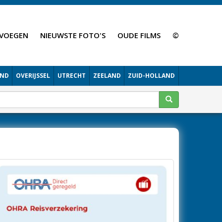
VOEGEN
NIEUWSTE FOTO'S
OUDE FILMS
©
AND
OVERIJSSEL
UTRECHT
ZEELAND
ZUID-HOLLAND