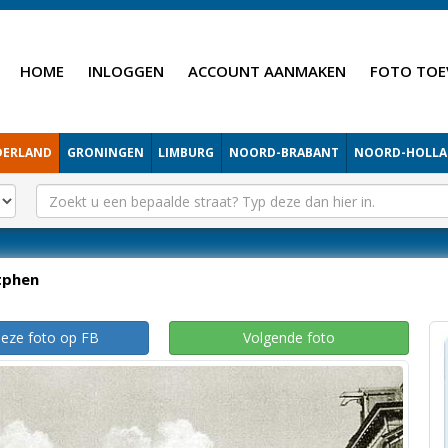
HOME
INLOGGEN
ACCOUNT AANMAKEN
FOTO TOE
DERLAND
GRONINGEN
LIMBURG
NOORD-BRABANT
NOORD-HOLL
tphen
deze foto op FB
Volgende foto