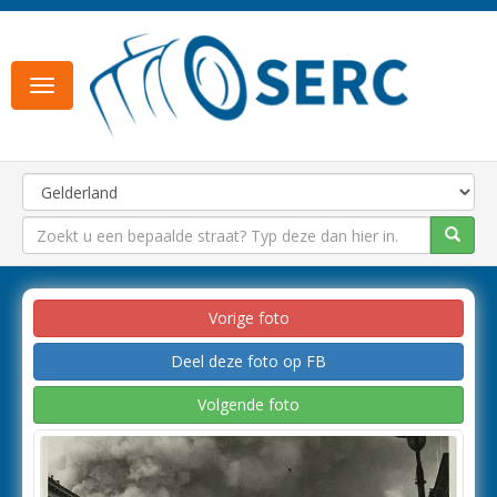
Toggle
navigation
Vorige foto
Deel deze foto op FB
Volgende foto