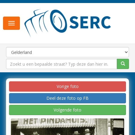
Toggle
navigation
Vorige foto
Deel deze foto op FB
Volgende foto