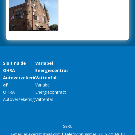
SERC
E-mail:
ariekers@gmail.com
| Telefoonnummer:
+356 77134618