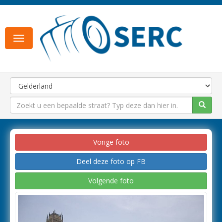
Toggle
navigation
Vorige foto
Deel deze foto op FB
Volgende foto