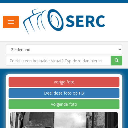
Toggle
navigation
Vorige foto
Deel deze foto op FB
Volgende foto