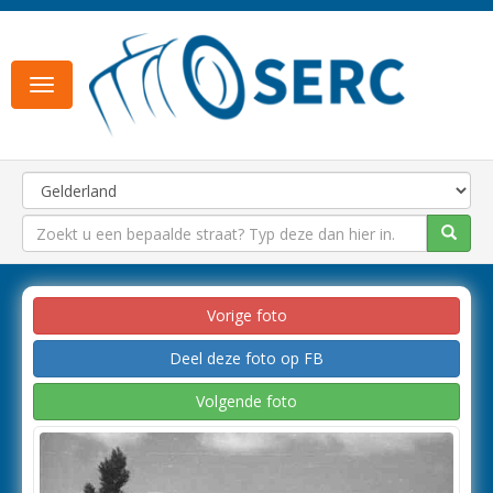
Toggle
navigation
Vorige foto
Deel deze foto op FB
Volgende foto