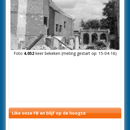
Foto
4.052
keer bekeken (meting gestart op: 15-04-16)
Like onze FB en blijf op de hoogte