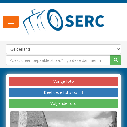
Toggle
navigation
Vorige foto
Deel deze foto op FB
Volgende foto