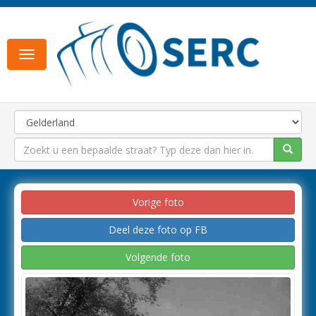
Toggle
navigation
Vorige foto
Deel deze foto op FB
Volgende foto