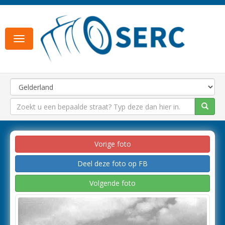
Toggle
navigation
Vorige foto
Deel deze foto op FB
Volgende foto