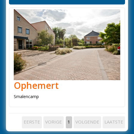
Ophemert
Smalencamp
EERSTE
VORIGE
1
VOLGENDE
LAATSTE