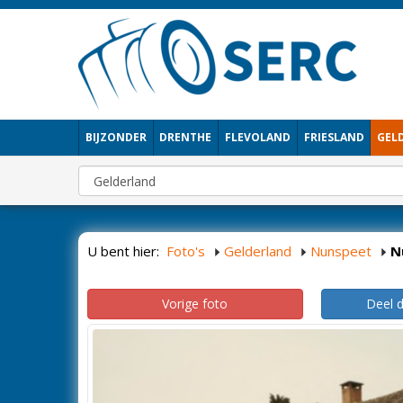
BIJZONDER
DRENTHE
FLEVOLAND
FRIESLAND
GEL
U bent hier:
Foto's
Gelderland
Nunspeet
N
Vorige foto
Deel 