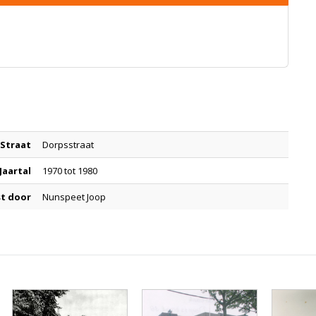
Straat
Dorpsstraat
Jaartal
1970 tot 1980
t door
Nunspeet Joop