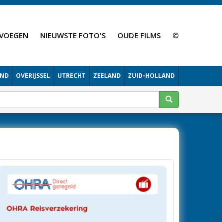
VOEGEN
NIEUWSTE FOTO'S
OUDE FILMS
©
AND
OVERIJSSEL
UTRECHT
ZEELAND
ZUID-HOLLAND