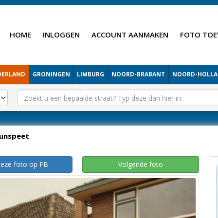
HOME
INLOGGEN
ACCOUNT AANMAKEN
FOTO TOE
DERLAND
GRONINGEN
LIMBURG
NOORD-BRABANT
NOORD-HOLL
unspeet
deze foto op FB
Volgende foto