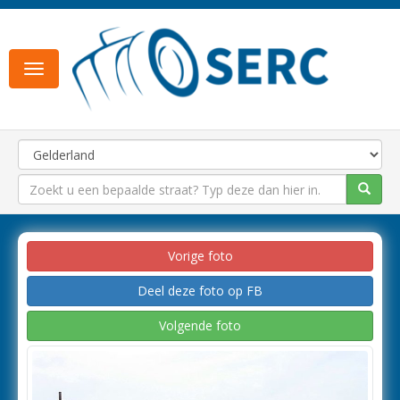
Toggle
navigation
Vorige foto
Deel deze foto op FB
Volgende foto