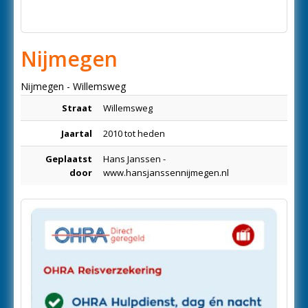
Nijmegen
Nijmegen - Willemsweg
Straat
Willemsweg
Jaartal
2010 tot heden
Geplaatst
Hans Janssen -
door
www.hansjanssennijmegen.nl