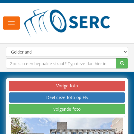
Toggle
navigation
Vorige foto
Deel deze foto op FB
Volgende foto