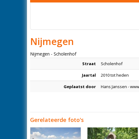
Nijmegen
Nijmegen - Scholenhof
Straat
Scholenhof
Jaartal
2010 tot heden
Geplaatst door
Hans Janssen - www
Gerelateerde foto's