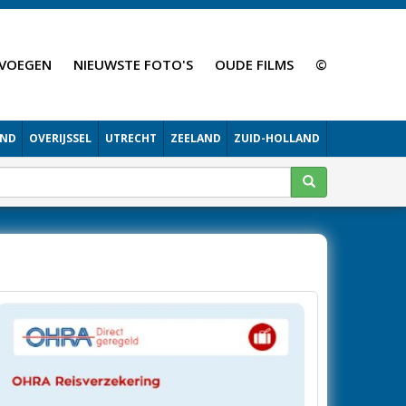
VOEGEN
NIEUWSTE FOTO'S
OUDE FILMS
©
AND
OVERIJSSEL
UTRECHT
ZEELAND
ZUID-HOLLAND