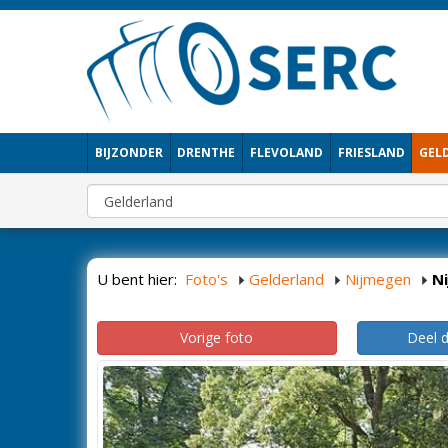
BIJZONDER
DRENTHE
FLEVOLAND
FRIESLAND
GEL
U bent hier:
Foto's
Gelderland
Nijmegen
N
Vorige foto
Deel 