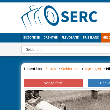
BIJZONDER
DRENTHE
FLEVOLAND
FRIESLAND
GEL
U bent hier:
Foto's
Gelderland
Nijmegen
N
Vorige foto
Deel 