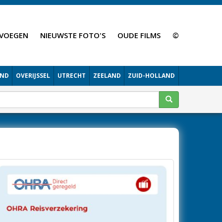
VOEGEN
NIEUWSTE FOTO'S
OUDE FILMS
©
AND
OVERIJSSEL
UTRECHT
ZEELAND
ZUID-HOLLAND