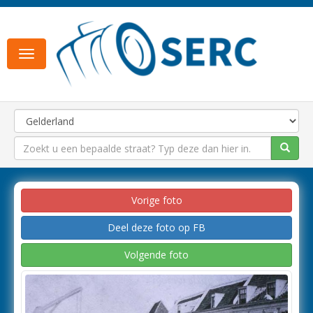
Toggle
navigation
Vorige foto
Deel deze foto op FB
Volgende foto