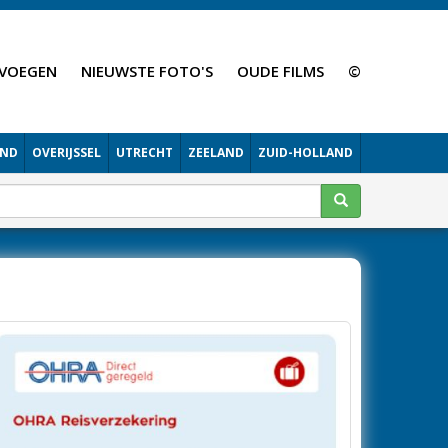
VOEGEN
NIEUWSTE FOTO'S
OUDE FILMS
©
AND
OVERIJSSEL
UTRECHT
ZEELAND
ZUID-HOLLAND