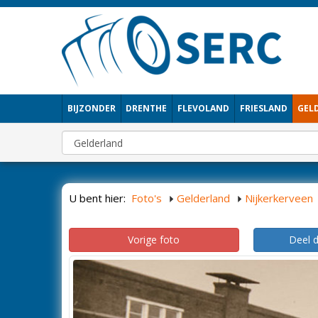
BIJZONDER
DRENTHE
FLEVOLAND
FRIESLAND
GEL
U bent hier:
Foto's
Gelderland
Nijkerkerveen
Vorige foto
Deel 