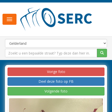
Toggle
navigation
Vorige foto
Deel deze foto op FB
Volgende foto