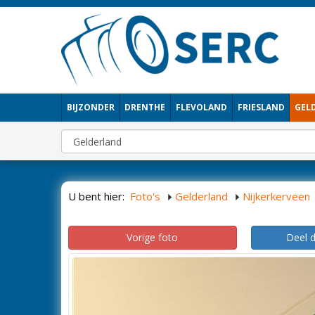
BIJZONDER
DRENTHE
FLEVOLAND
FRIESLAND
GEL
U bent hier:
Foto's
Gelderland
Nijkerkerveen
Vorige foto
Deel 