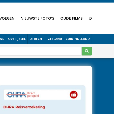
VOEGEN
NIEUWSTE FOTO'S
OUDE FILMS
©
AND
OVERIJSSEL
UTRECHT
ZEELAND
ZUID-HOLLAND