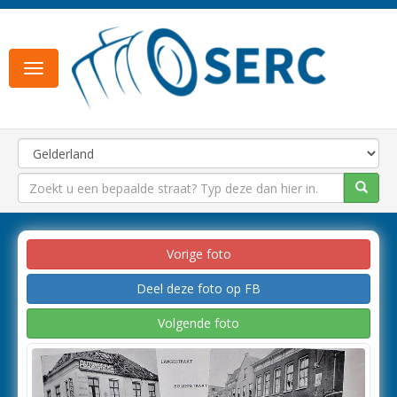
Toggle
navigation
Vorige foto
Deel deze foto op FB
Volgende foto