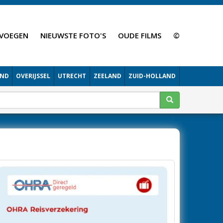
VOEGEN
NIEUWSTE FOTO'S
OUDE FILMS
©
AND
OVERIJSSEL
UTRECHT
ZEELAND
ZUID-HOLLAND