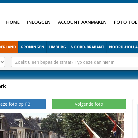
HOME
INLOGGEN
ACCOUNT AANMAKEN
FOTO TOE
DERLAND
GRONINGEN
LIMBURG
NOORD-BRABANT
NOORD-HOLL
erk
deze foto op FB
Volgende foto