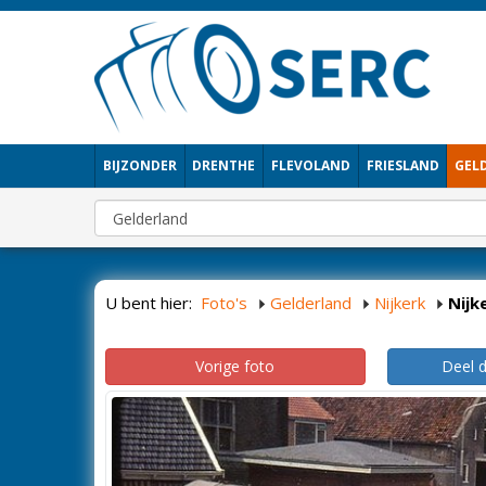
BIJZONDER
DRENTHE
FLEVOLAND
FRIESLAND
GEL
U bent hier:
Foto's
Gelderland
Nijkerk
Nijk
Vorige foto
Deel 